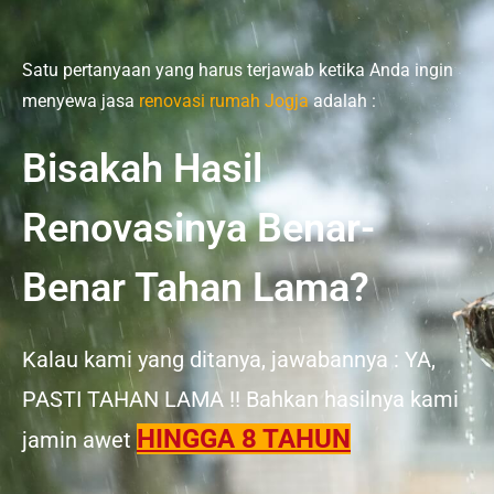
Satu pertanyaan yang harus terjawab ketika Anda ingin
menyewa jasa
renovasi rumah Jogja
adalah :
Bisakah Hasil
Renovasinya Benar-
Benar Tahan Lama?
Kalau kami yang ditanya, jawabannya : YA,
PASTI TAHAN LAMA !! Bahkan hasilnya kami
HINGGA 8 TAHUN
jamin awet